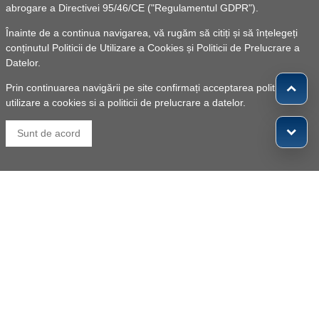
abrogare a Directivei 95/46/CE ("Regulamentul GDPR").
Înainte de a continua navigarea, vă rugăm să citiți și să înțelegeți
Finanțarea dezvoltării economice locale
conținutul
Politicii de Utilizare a Cookies
și
Politicii de Prelucrare a
Datelor
.
Prin continuarea navigării pe site confirmați acceptarea politicii de
utilizare a cookies si a politicii de prelucrare a datelor.
Sunt de acord