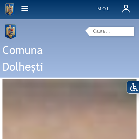
M O L
Comuna
Dolhești