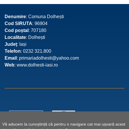
Denumire
: Comuna Dolhești
Cod SIRUTA
: 96904
Cod poștal
: 707180
Localitate
: Dolhești
Județ
: Iași
Telefon
: 0232 321.800
Email
: primariadolhesti@yahoo.com
Web
: www.dolhesti-iasi.ro
Vă aducem la cunoștință că pentru o navigare cat mai ușoară acest