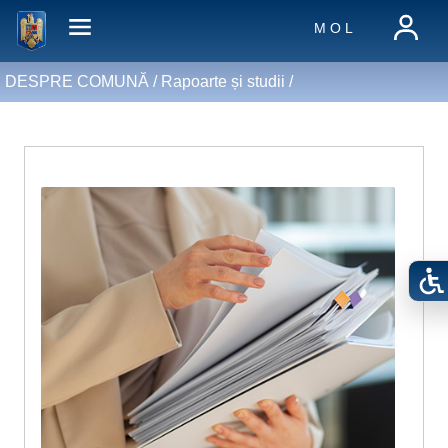
M O L
DESPRE COMUNĂ /
Rapoarte și studii
/