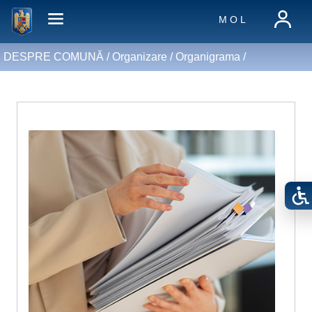
M O L
DESPRE COMUNĂ /
Organizare
/
Organigrama
/