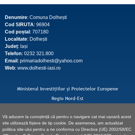
Denumire
: Comuna Dolhești
Cod SIRUTA
: 96904
Cod poștal
: 707180
Localitate
: Dolhești
Județ
: Iași
Telefon
: 0232 321.800
Email
: primariadolhesti@yahoo.com
Web
: www.dolhesti-iasi.ro
Ministerul Investițiilor și Proiectelor Europene
Regio Nord-Est
Facebook Regio Nord-Est
Vă aducem la cunoștință că pentru o navigare cat mai ușoară acest
site utilizează fișiere de tip cookie. De asemenea, am actualizat
politica site-ului pentru a ne conforma cu Directiva (UE) 2002/58/EC