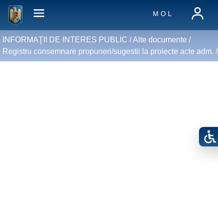
M O L
INFORMAŢII DE INTERES PUBLIC /
Alte documente
/
Registru consemnare propuneri/sugestii la proiecte acte adm.
/