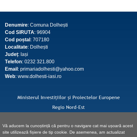
Denumire
: Comuna Dolhești
Cod SIRUTA
: 96904
Cod poștal
: 707180
Localitate
: Dolhești
Județ
: Iași
Telefon
: 0232 321.800
Email
: primariadolhesti@yahoo.com
Web
: www.dolhesti-iasi.ro
Ministerul Investițiilor și Proiectelor Europene
Regio Nord-Est
Facebook Regio Nord-Est
Vă aducem la cunoștință că pentru o navigare cat mai ușoară acest
site utilizează fișiere de tip cookie. De asemenea, am actualizat