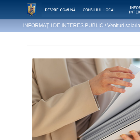
INFO
DESPRE COMUNĂ
CONSILIUL LOCAL
INTER
INFORMAŢII DE INTERES PUBLIC /
Venituri salari