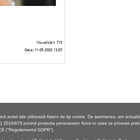
 acest site utilizează fișiere de tip cookie. De asemenea, am actualiza
2016/679 privind protectia persoanelor fizice in ceea ce priveste preluc
46/CE ("Regulamentul GDPR").