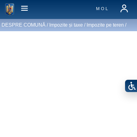
M O L
DESPRE COMUNĂ /
Impozite și taxe
/
Impozite pe teren
/