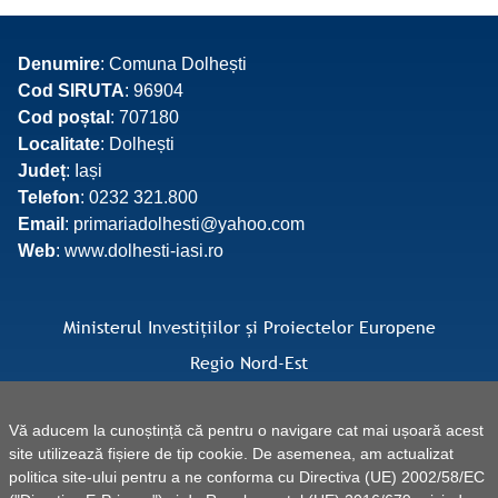
Denumire
: Comuna Dolhești
Cod SIRUTA
: 96904
Cod poștal
: 707180
Localitate
: Dolhești
Județ
: Iași
Telefon
: 0232 321.800
Email
: primariadolhesti@yahoo.com
Web
: www.dolhesti-iasi.ro
Ministerul Investițiilor și Proiectelor Europene
Regio Nord-Est
Facebook Regio Nord-Est
Vă aducem la cunoștință că pentru o navigare cat mai ușoară acest
site utilizează fișiere de tip cookie. De asemenea, am actualizat
politica site-ului pentru a ne conforma cu Directiva (UE) 2002/58/EC