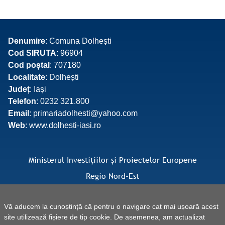
Denumire
: Comuna Dolhești
Cod SIRUTA
: 96904
Cod poștal
: 707180
Localitate
: Dolhești
Județ
: Iași
Telefon
: 0232 321.800
Email
: primariadolhesti@yahoo.com
Web
: www.dolhesti-iasi.ro
Ministerul Investițiilor și Proiectelor Europene
Regio Nord-Est
Facebook Regio Nord-Est
Vă aducem la cunoștință că pentru o navigare cat mai ușoară acest
site utilizează fișiere de tip cookie. De asemenea, am actualizat