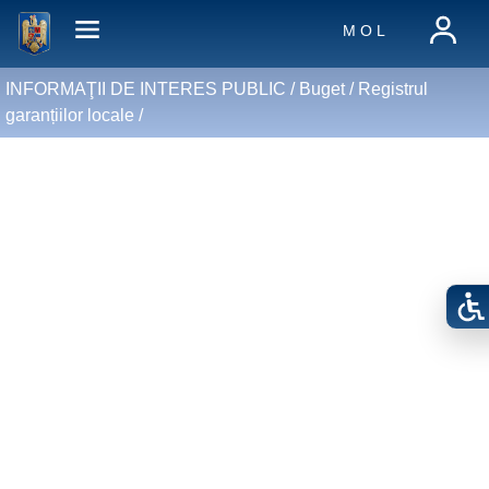
M O L
INFORMAŢII DE INTERES PUBLIC /
Buget
/
Registrul
garanțiilor locale
/