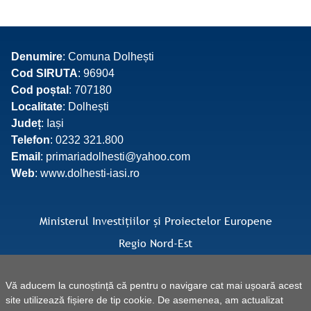
Denumire
: Comuna Dolhești
Cod SIRUTA
: 96904
Cod poștal
: 707180
Localitate
: Dolhești
Județ
: Iași
Telefon
: 0232 321.800
Email
: primariadolhesti@yahoo.com
Web
: www.dolhesti-iasi.ro
Ministerul Investițiilor și Proiectelor Europene
Regio Nord-Est
Facebook Regio Nord-Est
Vă aducem la cunoștință că pentru o navigare cat mai ușoară acest
site utilizează fișiere de tip cookie. De asemenea, am actualizat