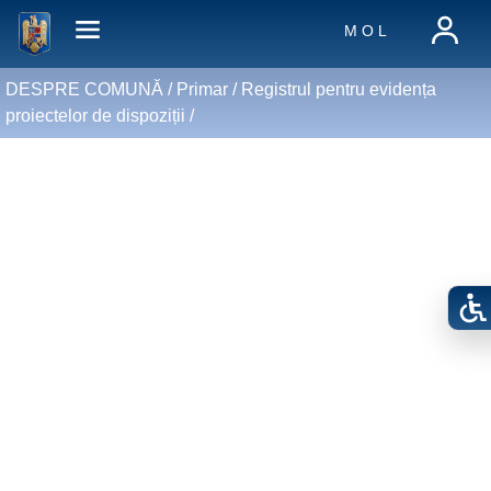
M O L
DESPRE COMUNĂ /
Primar
/
Registrul pentru evidența
proiectelor de dispoziții
/